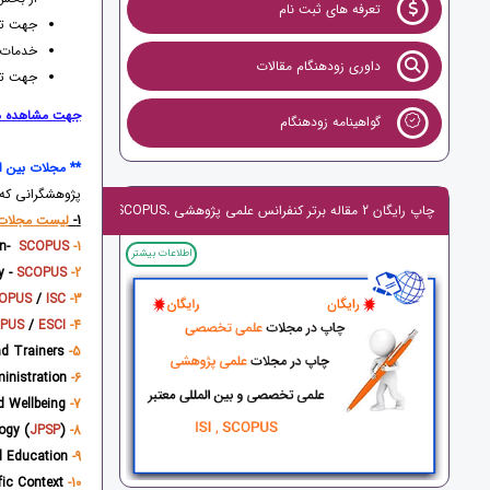
تعرفه های ثبت نام
جهت تق
خدمات و
داوری زودهنگام مقالات
جهت تر
جهت مشاهده هز
گواهینامه زودهنگام
** مجلات بین ا
پژوهشگرانی که 
چاپ رایگان 2 مقاله برتر کنفرانس علمی پژوهشی ،ISI,SCOPUS
1-
لیست مجلا
on-
SCOPUS
1-
اطلاعات بیشتر
y -
SCOPUS
2-
OPUS
/
ISC
Elementary Education Online-
3-
PUS
/
ESCI
Turkish Journal of Physiotherapy and Rehabilitation
4-
Journal for Educators, Teachers and Trainers
5-
Educational Administration
6-
Journal of Positive Psychology and Wellbeing
7-
JPSP
)
Journal of Positive School Psychology (
8-
International Journal of Special Education
9-
Child Studies in Asia-Pacific Context
10-