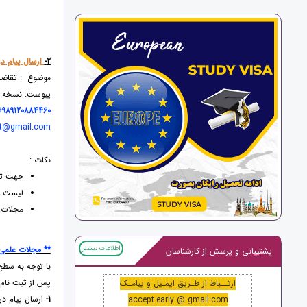
2-
ارسال پیام در
موضوع : تقاضا
پیوست: نسخه ا
989120884460
act@gmail.com
نکات :
جهت تر
لیست م
مجلات 
اطلاعات بیشتر
** مجلات علم
پشتیبانی و پرسش از کارشناسان
با توجه به سطح 
پس از ثبت نام
ارتــباط از طـریق ایمـیل و پیامـک
1-
ارسال پیام در
accept.early @ gmail.com