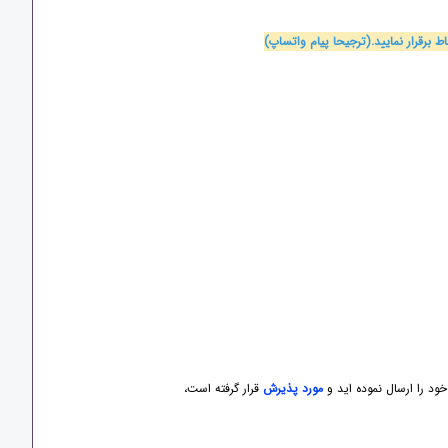
برقرار نمایید.(ترجیحا پیام واتساپ)
ود را ارسال نموده اید و
مورد پذیرش
قرار گرفته است،