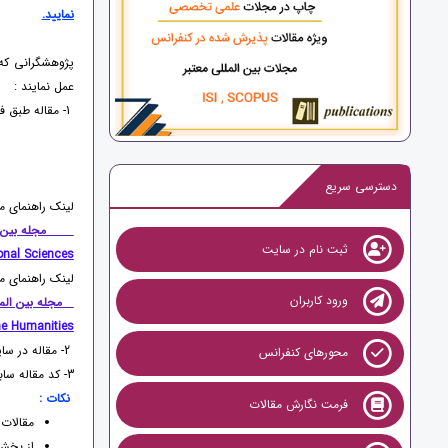
نمایید.
پژوهشگرانی که
عمل نمایند :
1- مقاله طبق فرمت مجله و بصورت دو ستونی بر اساس راهنمای نویسندگان تنظیم گردد. ( توسط دبیرخانه کنفرانس قابل انجام است )
دسترسی سریع
لینک راهنمای 
مجله بین الم
ثبت نام در سایت
onal Sciences
لینک راهنمای 
ورود کاربران
مجله بین المل
the Humanities
2- مقاله در سایت مجله انتخابی سابمیت گردد.
محورهای کنفرانس
3- کد مقاله سابمیتی به دبیرخانه اعلام شود.
نکات
:
فرمت نگارش مقالات
مقالات
از بخش 