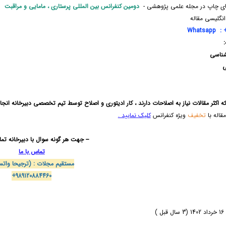
ی چاپ در مجله علمی پژوهشی -
دومین کنفرانس بین المللی پرستاری ، مامایی و مراقبت
نگلیسی مقاله
Whatsapp : +
:
شناسی
ی
ه اکثر مقالات نیاز به اصلاحات دارند ، کار ادیتوری و اصلاح توسط تیم تخصصی دبیرخانه انجام خواهد پذیرف
قاله با
تخفیف
ویژه کنفرانس
کلیک نمایید .
-- جهت هر گونه سوال با دبیرخانه تم
تماس با ما
مستقیم مجلات : (
ترجیحا واتس
+989120884460
 )