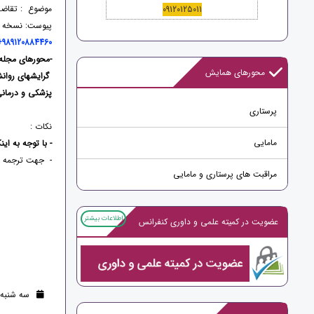
موضوع : تقاضا
09120125011
پیوست: نسخه ا
989120884460
-
محورهای مجله
محورهای همایش
گرایشهای روان
پزشکی و درمان
پرستاری
نکات :
مامایی
-
با توجه به اینک
- جهت ترجمه م
مراقبت های پرستاری و مامایی
اطلاعات بیشتر
عضویت در کمیته علمی و داوری کنفرانس
سه شنبه 16 خرداد 1402 (3 سال قبل