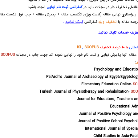
اضای تخفیف دار در مجلات باید در
کنفرانس ثبت نام نهایی
نموده باشید.
یراستاری نهایی مقاله (ادیت ورژن انگلیسی مقاله + پذیرش مقاله + چاپ فول تکست مقاله د
جمه مقاله با
تخفیف ویژه
کنفرانس
کلیک نمایید
.
ینه خدمات کلیک نمائید
.
لمللی
با 10 درصد تخفیف
SCOPUS
,
ISI
مقاله آنها پذیرش نهایی و ثبت نام خود را نهایی نموده اند جهت چاپ در مجلات
SCOPUS
,
ت
:
Psychology and Educati
PalArch’s Journal of Archaeology of Egypt/Egyptolog
SC
-
SCO