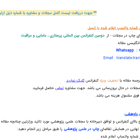
** جهت دریافت لیست کامل مجلات و مشاوره با شماره ذیل ارتباط 
 شماره واتسپ اعلام شده یا ایمیل
ی چاپ در مجلات - از
دومین کنفرانس بین المللی پرستاری ، مامایی و مراقبت
نگلیسی مقاله
Whatsapp : +
Email : translate.tr
جمه مقاله با
تخفیف ویژه
کنفرانس
کلیک نمایید
.
جلات در حال بروزرسانی می باشد. جهت مشاوره
تماس
حاصل فرمایید.
فوق مشمول هزینه می باشد.
ی پژوهشی
بالای کنفرانس و توافق دبیرخانه با مجلات علمی پژوهشی مورد تائید وزارتین چنانچه مقاله خ
 نهایی در همایش تقاضای
چاپ در علمی پژوهشی
را طبق مراحل زیر انجام دهید:
 شماره واتساپ اعلام شده