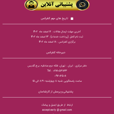
تاریخ های مهم کنفرانس
آخرین مهلت ارسال مقالات : 12 اسفند ماه 1402
ثبت نام کامل (پرداخت خدمات) : 13 اسفند ماه 1402
برگزاری کنفرانس : 18 اسفند ماه 1402
دبیرخانه کنفرانس
دفتر مرکزی : ایران : تهران، فلکه دوم صادقیه، برج گلدیس
Tel : 02171053833
09120125011
ساعت پاسخگویی :شنبه تا چهارشنبه 8:30 الی 15
پشتیبانی و پرسش از کارشناسان
ارتباط از طریق ایمیل و پیامک
accept.early @ gmail.com