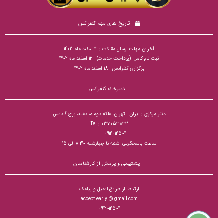
تاریخ های مهم کنفرانس
آخرین مهلت ارسال مقالات : 12 اسفند ماه 1402
ثبت نام کامل (پرداخت خدمات) : 13 اسفند ماه 1402
برگزاری کنفرانس : 18 اسفند ماه 1402
دبیرخانه کنفرانس
دفتر مرکزی : ایران : تهران، فلکه دوم صادقیه، برج گلدیس
Tel : 02171053833
09120125011
ساعت پاسخگویی :شنبه تا چهارشنبه 8:30 الی 15
پشتیبانی و پرسش از کارشناسان
ارتباط از طریق ایمیل و پیامک
accept.early @ gmail.com
09120125011